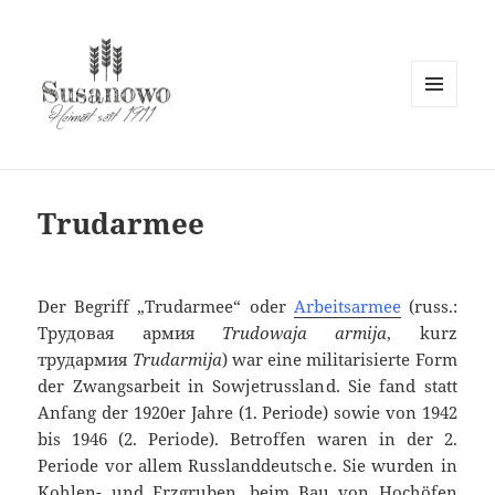
MENÜ
UND
susanowo.info
WIDGETS
Trudarmee
Der Begriff „Trudarmee“ oder
Arbeitsarmee
(russ.:
Трудовая армия
Trudowaja armija
, kurz
трудармия
Trudarmija
) war eine militarisierte Form
der Zwangsarbeit in Sowjetrussland. Sie fand statt
Anfang der 1920er Jahre (1. Periode) sowie von 1942
bis 1946 (2. Periode). Betroffen waren in der 2.
Periode vor allem Russlanddeutsche. Sie wurden in
Kohlen- und Erzgruben, beim Bau von Hochöfen