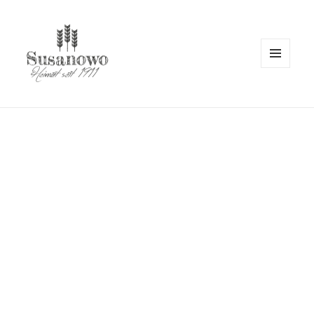
MENÜ
UND
susanowo.info
WIDGETS