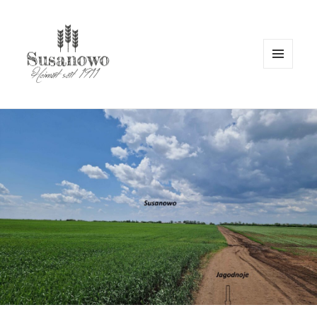
MENÜ
UND
WIDGETS
susanowo.info