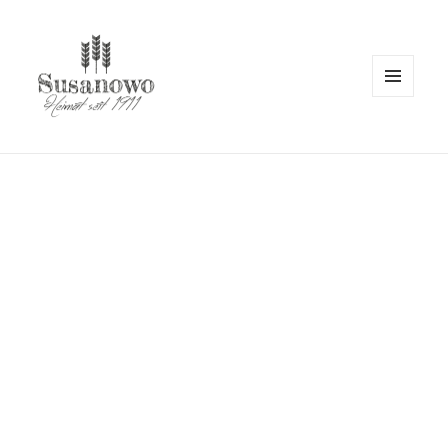
MENÜ
UND
susanowo.info
WIDGETS