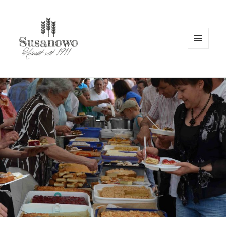
MENÜ
UND
WIDGETS
susanowo.info