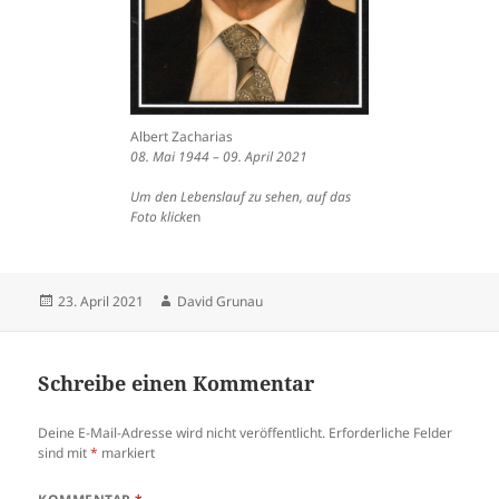
Albert Zacharias
08. Mai 1944 – 09. April 2021
Um den Lebenslauf zu sehen, auf das
Foto klicke
n
Veröffentlicht
Autor
23. April 2021
David Grunau
am
Schreibe einen Kommentar
Deine E-Mail-Adresse wird nicht veröffentlicht.
Erforderliche Felder
sind mit
*
markiert