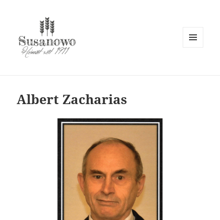
MENÜ
UND
susanowo.info
WIDGETS
Albert Zacharias