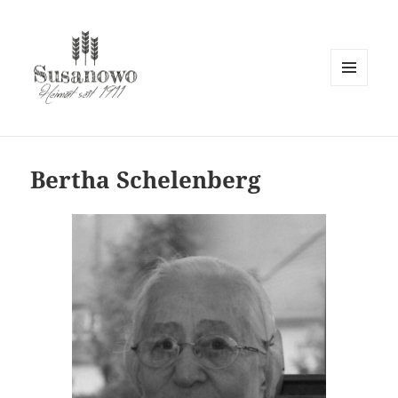
MENÜ
UND
susanowo.info
WIDGETS
Bertha Schelenberg