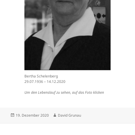
Bertha Schelenberg
29.07.1936 – 14.12.2020
Um den Lebenslauf zu sehen, auf das Foto klicken
Veröffentlicht
Autor
19. Dezember 2020
David Grunau
am