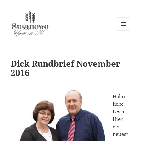
MENÜ
UND
susanowo.info
WIDGETS
Dick Rundbrief November
2016
Hallo
liebe
Leser.
Hier
der
neuest