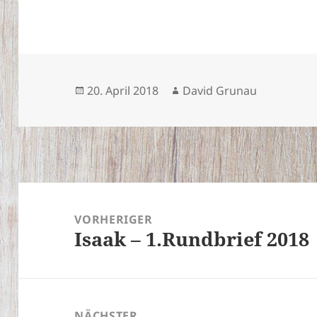
Veröffentlicht
Autor
20. April 2018
David Grunau
am
Beitragsnavigation
VORHERIGER
Isaak – 1.Rundbrief 2018
Vorheriger
Beitrag:
NÄCHSTER