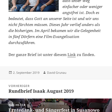
dass unser Weg
einfacher oder weniger
angstfrei ist. Doch es
bedeutet, dass Gott an unserer Seite ist und wir uns
nicht fürchten müssen. Dieses Jahr verlief anders als
die bisherigen. Im April bekamen wir die Gelegenheit
in fünf Dörfern eine Film-Evangelisation
durchzuführen.
Der ganze Brief ist unter diesem
Link
zu finden.
Veröffentlicht
Autor
2. September 2019
David Grunau
am
Beitragsnavigation
VORHERIGER
Rundbrief Isaak August 2019
Vorheriger
Beitrag:
NÄCHSTER
Erntedank- und Sängerfest in Susanowo
Nächster