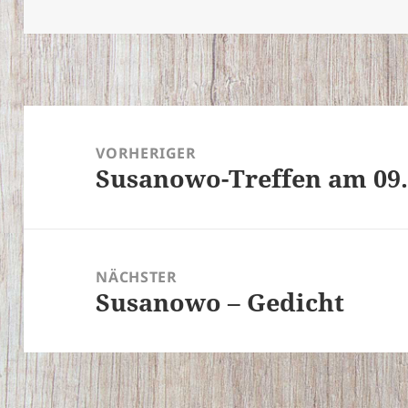
am
Beitragsnavigation
VORHERIGER
Susanowo-Treffen am 09.
Vorheriger
Beitrag:
NÄCHSTER
Susanowo – Gedicht
Nächster
Beitrag: