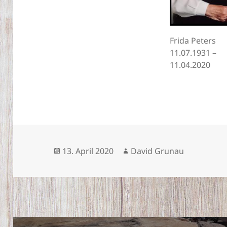
Frida Peters
11.07.1931 –
11.04.2020
Veröffentlicht
Autor
13. April 2020
David Grunau
am
Beitragsnavigation