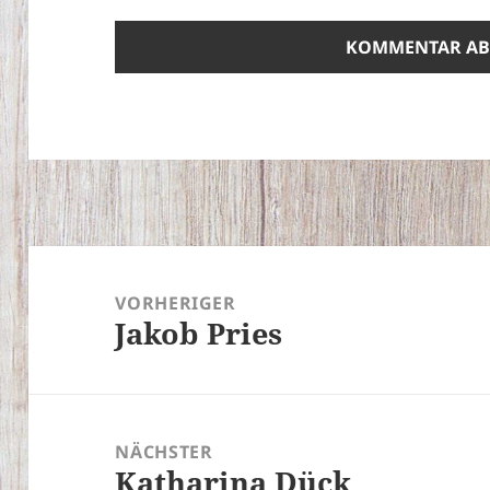
Beitragsnavigation
VORHERIGER
Jakob Pries
Vorheriger
Beitrag:
NÄCHSTER
Katharina Dück
Nächster