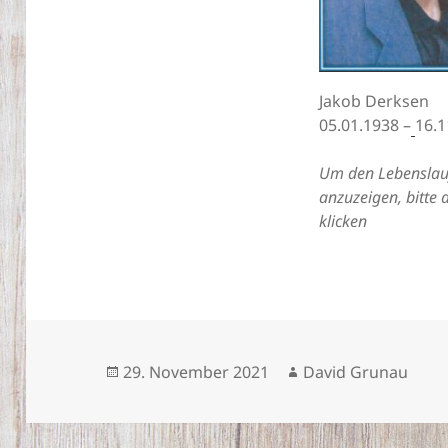
Jakob Derksen
05.01.1938 –
16.1
Um den Lebenslau
anzuzeigen, bitte 
klicken
Veröffentlicht
Autor
29. November 2021
David Grunau
am