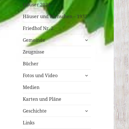
Häuser 2024
Häuser und Menschen – 1937
Friedhof Nr. 2
untermenü
Gemeinde
öffnen
Zeugnisse
Bücher
untermenü
Fotos und Video
öffnen
Medien
Karten und Pläne
untermenü
Geschichte
öffnen
Links