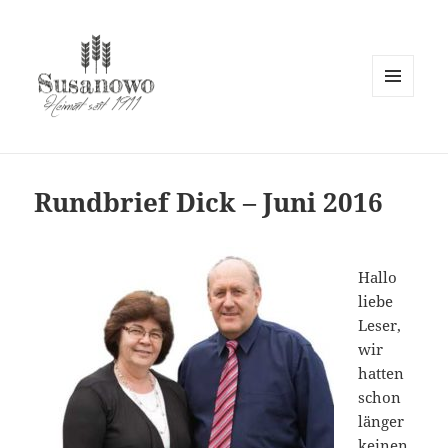
MENÜ
UND
susanowo.info
WIDGETS
Rundbrief Dick – Juni 2016
Hallo
liebe
Leser,
wir
hatten
schon
länger
keinen