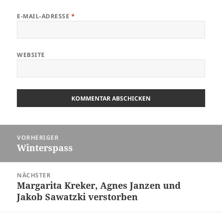
E-MAIL-ADRESSE
*
WEBSITE
Beitragsnavigation
VORHERIGER
Winterspass
Vorheriger
Beitrag:
NÄCHSTER
Margarita Kreker, Agnes Janzen und
Nächster
Jakob Sawatzki verstorben
Beitrag: