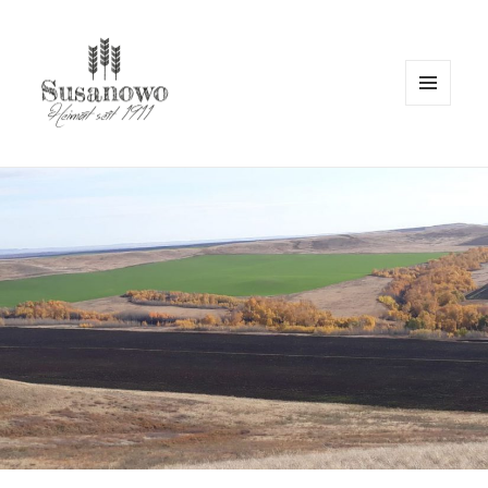
MENÜ
UND
susanowo.info
WIDGETS