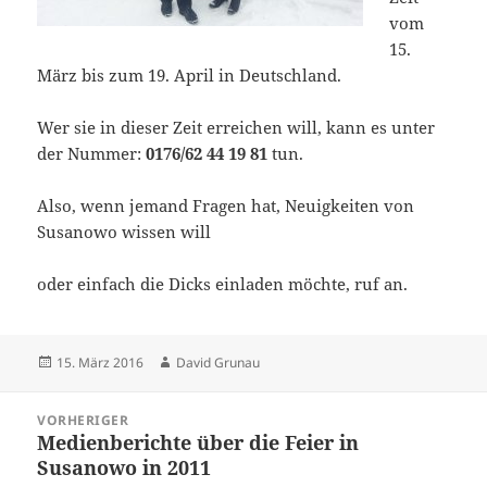
vom
15.
März bis zum 19. April in Deutschland.
Wer sie in dieser Zeit erreichen will, kann es unter
der Nummer:
0176/62 44 19 81
tun.
Also, wenn jemand Fragen hat, Neuigkeiten von
Susanowo wissen will
oder einfach die Dicks einladen möchte, ruf an.
Veröffentlicht
Autor
15. März 2016
David Grunau
am
Beitragsnavigation
VORHERIGER
Medienberichte über die Feier in
Vorheriger
Susanowo in 2011
Beitrag: