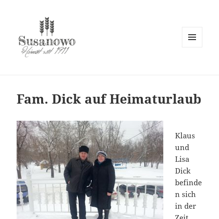
MENÜ
UND
susanowo.info
WIDGETS
Fam. Dick auf Heimaturlaub
Klaus
und
Lisa
Dick
befinde
n sich
in der
Zeit