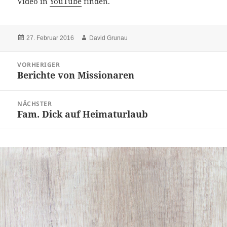
Video in
YouTube
finden.
Veröffentlicht
Autor
27. Februar 2016
David Grunau
am
Beitragsnavigation
VORHERIGER
Berichte von Missionaren
Vorheriger
Beitrag:
NÄCHSTER
Fam. Dick auf Heimaturlaub
Nächster
Beitrag: