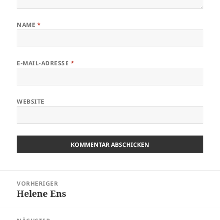
NAME
*
E-MAIL-ADRESSE
*
WEBSITE
Beitragsnavigation
VORHERIGER
Helene Ens
Vorheriger
Beitrag: