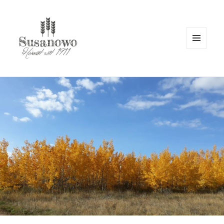
MENÜ
UND
susanowo.info
WIDGETS