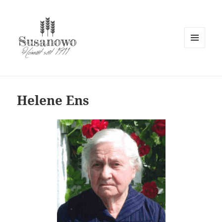
MENÜ
UND
susanowo.info
WIDGETS
Helene Ens